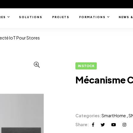
RES
SOLUTIONS
PROJETS
FORMATIONS
NEWS &
cté IoT Pour Stores
IN STOCK
Mécanisme Co
Categories:
SmartHome
,
S
Share: