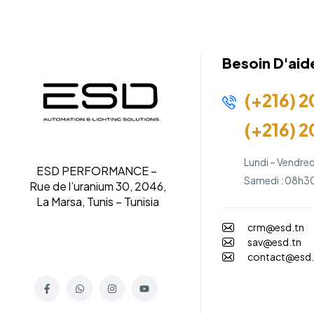
Besoin D'aid
(+216) 2
(+216) 2
Lundi – Vendred
ESD PERFORMANCE –
Samedi : 08h30
Rue de l’uranium 30, 2046,
La Marsa, Tunis – Tunisia
crm@esd.tn
sav@esd.tn
contact@esd.