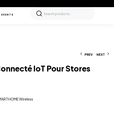
 EVENTS
PREV
NEXT
nnecté IoT Pour Stores
750,000
د.ت
MARTHOME Wireless