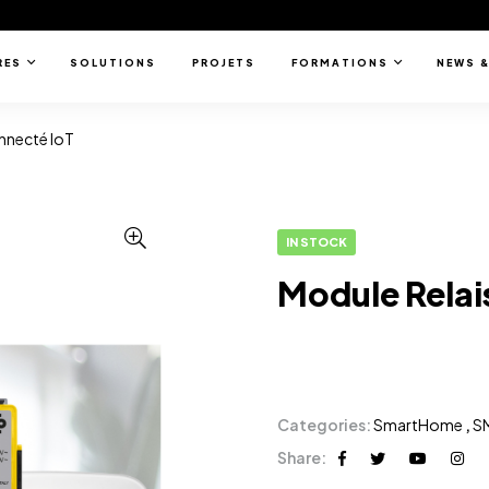
RES
SOLUTIONS
PROJETS
FORMATIONS
NEWS &
nnecté IoT
IN STOCK
Module Relai
Categories:
SmartHome
,
S
Share: