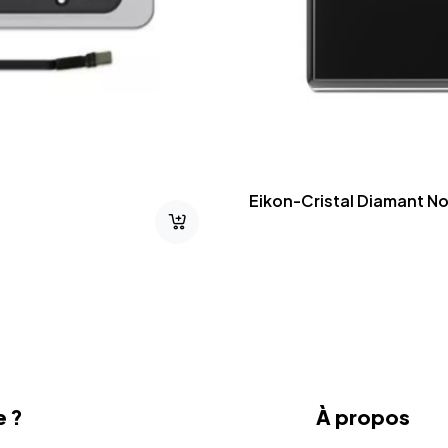
Mécanisme Va-Et-Vient
Connecté IoT
e ?
À propos