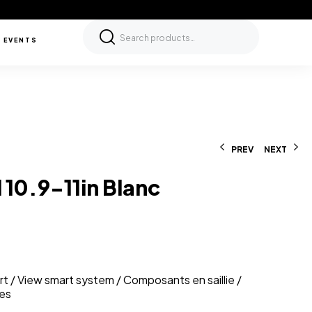
 EVENTS
PREV
NEXT
 10.9-11in Blanc
750,000
750,000
د.ت
د.ت
t / View smart system / Composants en saillie /
es