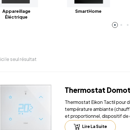
SmartHome
Appareillage
Éléctrique
ici le seul résultat
Thermostat Domot
Thermostat Eikon Tactil pour d
température ambiante (chauffa
et proportionnel, dispositif de
ON/OFF mode, classe IV (cont
Lire La Suite
l’actionneur à sorties analogi