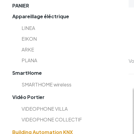
PANIER
lding
Vidéo Portier
Appareillage éléctrique
mation
KNX
LINEA
EIKON
ARKE
PLANA
Vo
SmartHome
SMARTHOME wireless
Vidéo Portier
VIDEOPHONE VILLA
VIDEOPHONE COLLECTIF
Building Automation KNX