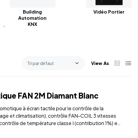
Building
Vidéo Portier
Automation
KNX
View As
ique FAN 2M Diamant Blanc
omotique à écran tactile pour le contrôle de la
ge et climatisation), contrôle FAN-COIL 3 vitesses
 contrôle de température classe I (contribution 1%) en
ribution 2%) en mode PID, interfaçable avec
ques proportionnelles 01466.1 pour créer un