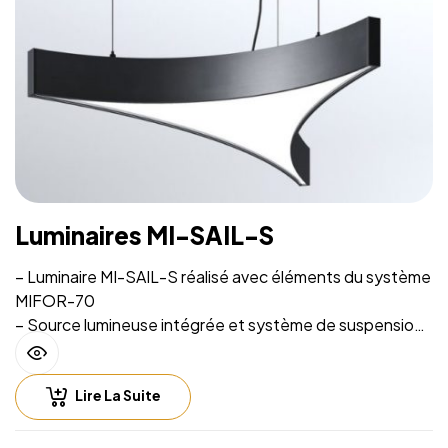
Luminaires MI-SAIL-S
– Luminaire MI-SAIL-S réalisé avec éléments du système
MIFOR-70
– Source lumineuse intégrée et système de suspension
sur filins
– Installation facile
Lire La Suite
– Hauteur de suspension facilement réglable
– Compatible with lighting control including Casambi
(Bluetooth), DALI, 0-10V