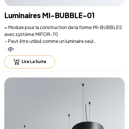
Luminaires MI-BUBBLE-01
–
Module pour la construction de la forme MI-BUBBLES
avec système MIFOR-70
–
Peut être utilisé comme un luminaire seul
– Source lumineuse intégrée et système de suspension
sur filins
Lire La Suite
– Hauteur de suspension facilement réglable
– Compatible with lighting control including Casambi
(Bluetooth), DALI, 0-10V
– Fichiers CAD 2D et BIM 3D disponibles en plusieurs
formats permettant la conception de l’éclairage avec un
logiciel CAO
– Luminaire fourni sans alimentation LED