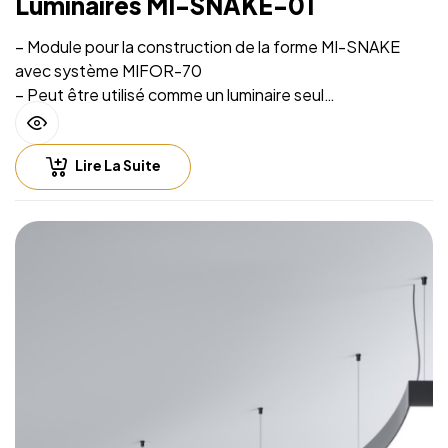
Luminaires MI-SNAKE-01
– Module pour la construction de la forme MI-SNAKE
avec système MIFOR-70
– Peut être utilisé comme un luminaire seul
– Source lumineuse intégrée et système de suspension
sur filins
Lire La Suite
– Hauteur de suspension facilement réglable
– Compatible with lighting control including Casambi
(Bluetooth), DALI, 0-10V
– Fichiers CAD 2D et BIM 3D disponibles en plusieurs
formats permettant la conception de l’éclairage avec un
logiciel CAO
– Luminaire fourni sans alimentation LED