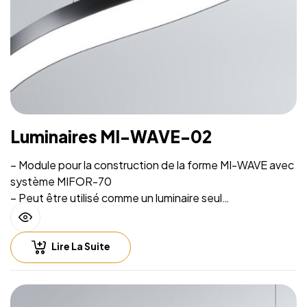
Luminaires MI-WAVE-02
– Module pour la construction de la forme MI-WAVE avec
système MIFOR-70
– Peut être utilisé comme un luminaire seul
– Source lumineuse intégrée et système de suspension
sur filins
Lire La Suite
– Hauteur de suspension facilement réglable
– Compatible with lighting control including Casambi
(Bluetooth), DALI, 0-10V
– Fichiers CAD 2D et BIM 3D disponibles en plusieurs