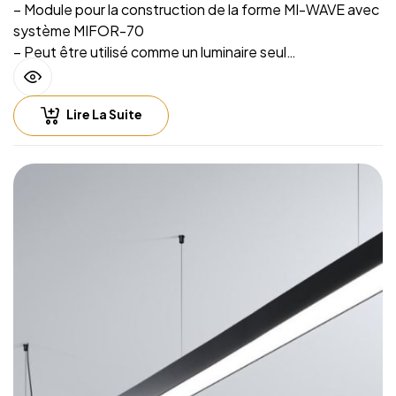
– Module pour la construction de la forme MI-WAVE avec
système MIFOR-70
– Peut être utilisé comme un luminaire seul
– Source lumineuse intégrée et système de suspension
sur filins
Lire La Suite
– Hauteur de suspension facilement réglable
– Compatible with lighting control including Casambi
(Bluetooth), DALI, 0-10V
– Fichiers CAD 2D et BIM 3D disponibles en plusieurs
formats permettant la conception de l’éclairage avec un
logiciel CAO
– Luminaire fourni sans alimentation LED