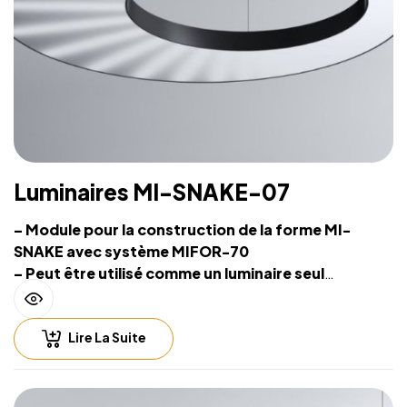
Luminaires MI-SNAKE-07
– Module pour la construction de la forme MI-
SNAKE avec système MIFOR-70
– Peut être utilisé comme un luminaire seul
– Source lumineuse intégrée et système de
suspension sur filins
Lire La Suite
– Hauteur de suspension facilement réglable
– Compatible with lighting control including
Casambi (Bluetooth), DALI, 0-10V
– Fichiers CAD 2D et BIM 3D disponibles en