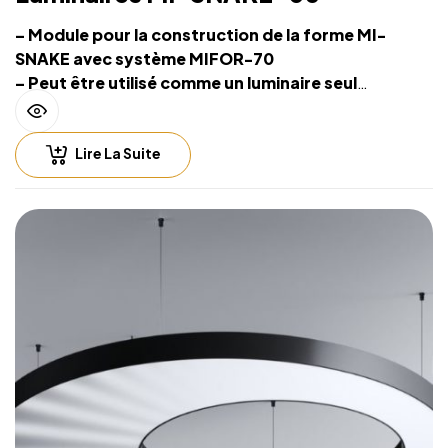
– Module pour la construction de la forme MI-
SNAKE avec système MIFOR-70
– Peut être utilisé comme un luminaire seul
– Source lumineuse intégrée et système de
suspension sur filins
Lire La Suite
– Hauteur de suspension facilement réglable
– Compatible with lighting control including
Casambi (Bluetooth), DALI, 0-10V
– Fichiers CAD 2D et BIM 3D disponibles en
plusieurs formats permettant la conception de
l’éclairage avec un logiciel CAO
– Luminaire fourni sans alimentation LED