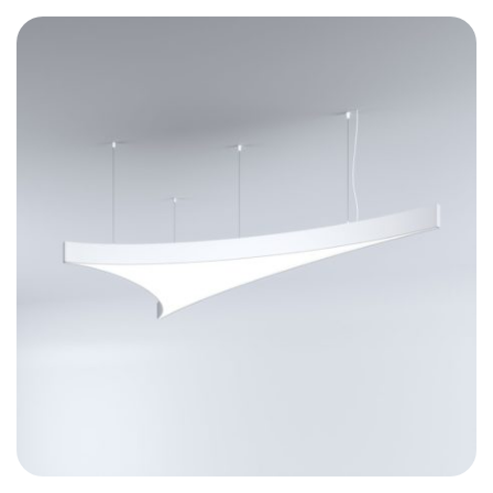
(Bluetooth), DALI, 0-10V
– Fichiers CAD 2D et BIM 3D disponibles en plusieurs
formats permettant la conception de l’éclairage avec un
logiciel CAO
– Luminaire fourni sans alimentation LED