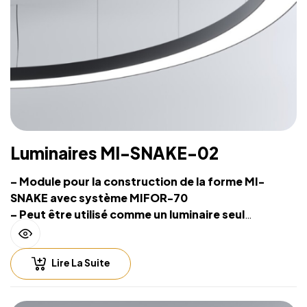
Luminaires MI-SNAKE-02
– Module pour la construction de la forme MI-
SNAKE avec système MIFOR-70
– Peut être utilisé comme un luminaire seul
– Source lumineuse intégrée et système de
suspension sur filins
Lire La Suite
– Hauteur de suspension facilement réglable
– Compatible with lighting control including
Casambi (Bluetooth), DALI, 0-10V