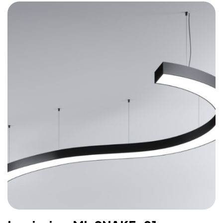
– Fichiers CAD 2D et BIM 3D disponibles en plusieurs
formats permettant la conception de l’éclairage avec un
logiciel CAO
– Luminaire fourni sans alimentation LED