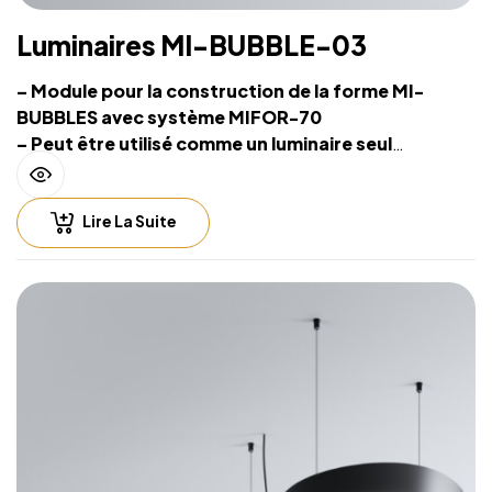
Luminaires MI-BUBBLE-03
– Module pour la construction de la forme MI-
BUBBLES avec système MIFOR-70
– Peut être utilisé comme un luminaire seul
– Source lumineuse intégrée et système de
suspension sur filins
Lire La Suite
– Hauteur de suspension facilement réglable
– Compatible with lighting control including
Casambi (Bluetooth), DALI, 0-10V
– Fichiers CAD 2D et BIM 3D disponibles en
plusieurs formats permettant la conception de
l’éclairage avec un logiciel CAO
– Luminaire fourni sans alimentation LED