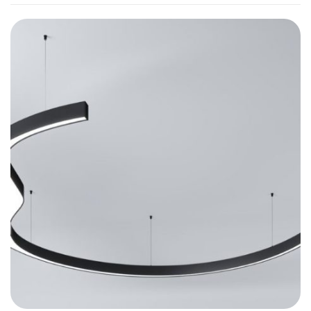
Casambi (Bluetooth), DALI, 0-10V
– Fichiers CAD 2D et BIM 3D disponibles en
plusieurs formats permettant la conception de
l’éclairage avec un logiciel CAO
– Luminaire fourni sans alimentation LED