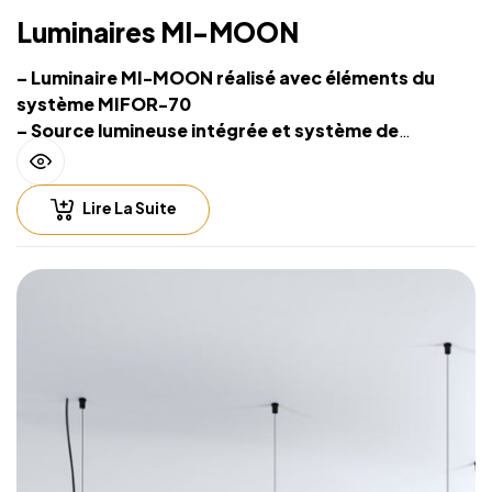
Luminaires MI-MOON
– Luminaire MI-MOON réalisé avec éléments du
système MIFOR-70
– Source lumineuse intégrée et système de
suspension sur filins
– Installation facile
Lire La Suite
– Hauteur de suspension facilement réglable
– Compatible with lighting control including
Casambi (Bluetooth), DALI, 0-10V
– Fichiers CAD 2D et BIM 3D disponibles en
plusieurs formats permettant la conception de
l’éclairage avec un logiciel CAO
– Luminaire fourni sans alimentation LED