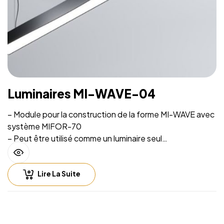
Luminaires MI-WAVE-04
– Module pour la construction de la forme MI-WAVE avec
système MIFOR-70
– Peut être utilisé comme un luminaire seul
– Source lumineuse intégrée et système de suspension
sur filins
Lire La Suite
– Hauteur de suspension facilement réglable
– Compatible with lighting control including Casambi
(Bluetooth), DALI, 0-10V
– Fichiers CAD 2D et BIM 3D disponibles en plusieurs
formats permettant la conception de l’éclairage avec un