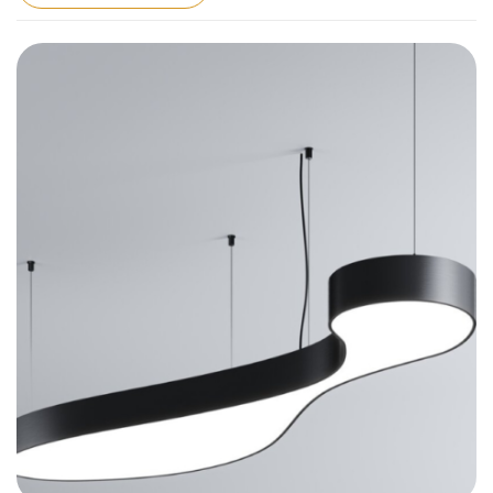
– Compatible with lighting control including
Casambi (Bluetooth), DALI, 0-10V
– Fichiers CAD 2D et BIM 3D disponibles en
plusieurs formats permettant la conception de
l’éclairage avec un logiciel CAO
– Luminaire fourni sans alimentation LED