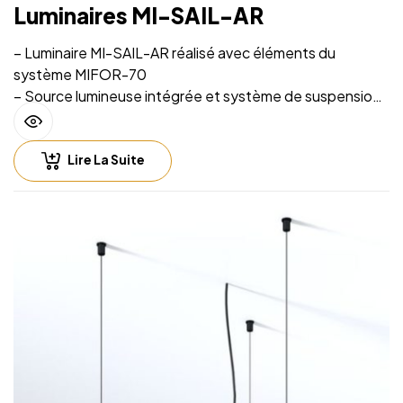
Luminaires MI-SAIL-AR
– Luminaire MI-SAIL-AR réalisé avec éléments du
système MIFOR-70
– Source lumineuse intégrée et système de suspension
sur filins
– Installation facile
Lire La Suite
– Hauteur de suspension facilement réglable
– Compatible with lighting control including Casambi
(Bluetooth), DALI, 0-10V
– Fichiers CAD 2D et BIM 3D disponibles en plusieurs
formats permettant la conception de l’éclairage avec un
logiciel CAO
– Luminaire fourni sans alimentation LED