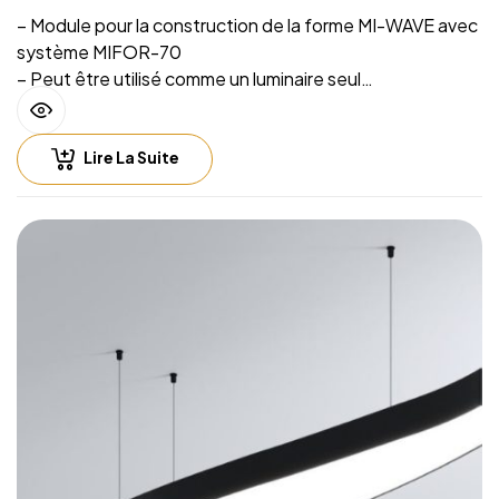
– Module pour la construction de la forme MI-WAVE avec
système MIFOR-70
– Peut être utilisé comme un luminaire seul
– Source lumineuse intégrée et système de suspension
sur filins
Lire La Suite
– Hauteur de suspension facilement réglable
– Compatible with lighting control including Casambi
(Bluetooth), DALI, 0-10V
– Fichiers CAD 2D et BIM 3D disponibles en plusieurs
formats permettant la conception de l’éclairage avec un
logiciel CAO
– Luminaire fourni sans alimentation LED