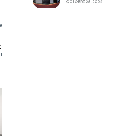
OCTOBRE 25, 2024
e
X
,
Et